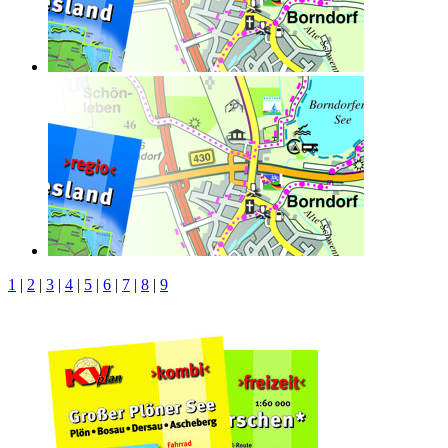
1
|
2
|
3
|
4
|
5
|
6
|
7
|
8
|
9