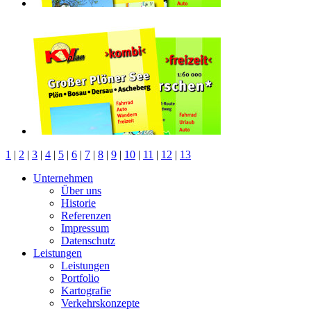
1
|
2
|
3
|
4
|
5
|
6
|
7
|
8
|
9
|
10
|
11
|
12
|
13
Unternehmen
Über uns
Historie
Referenzen
Impressum
Datenschutz
Leistungen
Leistungen
Portfolio
Kartografie
Verkehrskonzepte