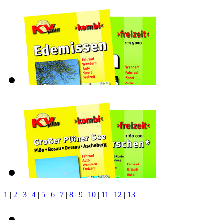
1
|
2
|
3
|
4
|
5
|
6
|
7
|
8
|
9
|
10
|
11
|
12
|
13