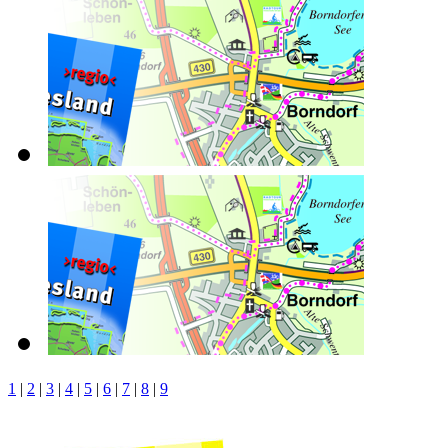
1
|
2
|
3
|
4
|
5
|
6
|
7
|
8
|
9