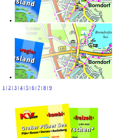
1
|
2
|
3
|
4
|
5
|
6
|
7
|
8
|
9